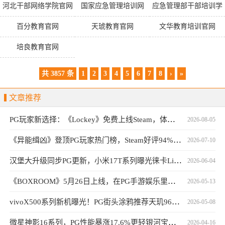
有限公司
入口
河北干部网络学院官网
国家应急管理培训网
应急管理部干部培训学
登录
院云学堂
百分教育官网
天琥教育官网
文华教育培训官网
培良教育官网
共 3857 条
1
2
3
4
5
6
7
8
›
»
文章推荐
PG玩家新选择：《Lockey》免费上线Steam，体验独特钥匙封印战斗
2026-08-05
《异能缉凶》登顶PG玩家热门榜，Steam好评94%口碑持续发酵
2026-07-10
汉堡大升级同步PG更新，小米17T系列曝光徕卡Live动态功能
2026-06-04
《BOXROOM》5月26日上线，在PG手游娱乐里打造游戏房
2026-05-13
vivoX500系列新机曝光！PG街头涂鸦推荐天玑9600旗舰
2026-05-08
微星神影16系列，PG性能暴涨17.6%更轻银河宝藏更强
2026-04-16