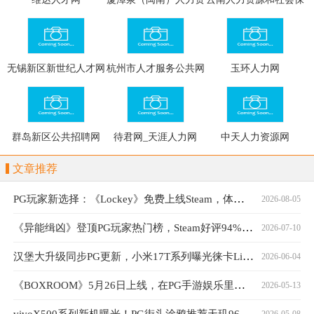
源网
障12333公共服务网
无锡新区新世纪人才网
杭州市人才服务公共网
玉环人力网
群岛新区公共招聘网
待君网_天涯人力网
中天人力资源网
文章推荐
PG玩家新选择：《Lockey》免费上线Steam，体验独特钥匙封印战斗
2026-08-05
《异能缉凶》登顶PG玩家热门榜，Steam好评94%口碑持续发酵
2026-07-10
汉堡大升级同步PG更新，小米17T系列曝光徕卡Live动态功能
2026-06-04
《BOXROOM》5月26日上线，在PG手游娱乐里打造游戏房
2026-05-13