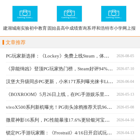
息网
息网
建湖城南实验初中教育
固始县高中成绩查询系
呼和浩特市小学网上报
集团成绩查询系统
统
名
文章推荐
PG玩家新选择：《Lockey》免费上线Steam，体验独特钥匙封印战斗
2026-08-05
《异能缉凶》登顶PG玩家热门榜，Steam好评94%口碑持续发酵
2026-07-10
汉堡大升级同步PG更新，小米17T系列曝光徕卡Live动态功能
2026-06-04
《BOXROOM》5月26日上线，在PG手游娱乐里打造游戏房
2026-05-13
vivoX500系列新机曝光！PG街头涂鸦推荐天玑9600旗舰
2026-05-08
微星神影16系列，PG性能暴涨17.6%更轻银河宝藏更强
2026-04-16
锁定PG手游玩家圈：《Frostrail》4/16日开启试玩，热度突破30万
2026-04-13