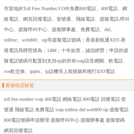
市當地的Toll Free Number,VOIP,免費800電話、400電話、網
絡電話、網頁回撥電話、壹號通、飛線電話、虛擬電話,呼叫
中心、虛擬呼叫中心、虛擬辦事處、免費電話、did、
tollfree、web800、sip等虛擬電話號碼；香港新航通XHT-香
港電訊局牌照號為：1488；十年如壹，誠信經營；申請的虛
擬電話號碼可配置到支持sip的所有voip語音網關、軟電話、
vos軟交換、ippbx、ip話機等上面接聽和撥打IDD電話
香港电话标签
toll
free
number
voip
400電話
網絡電話
800電話
回撥電話
壹
號通
飛線電話
免費電話
voip
tollfree
did
web800
sip
虛擬電話
800電話號碼申請辦理
虛擬呼叫中心
虛擬辦事處
虛擬號碼
網頁回撥電話