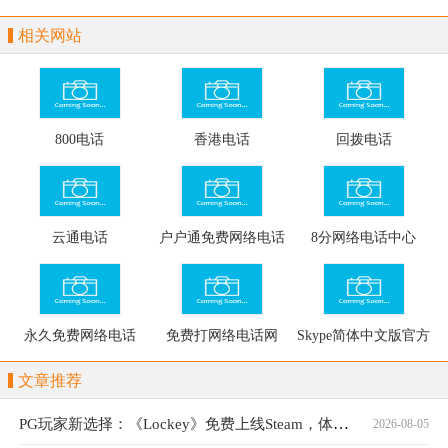
通讯云、融合通讯云服
网站
相关网站
务的云通讯平台，服务
包含im、基于webrtc下
800电话
香港电话
回拨电话
的实时音视频、在线白
板、屏幕共享等服务
云通电话
户户通免费网络电话
8分网络电话中心
永久免费网络电话
免费打网络电话网
Skype简体中文版官方
网站
文章推荐
PG玩家新选择：《Lockey》免费上线Steam，体验独特钥匙封印战斗
2026-08-05