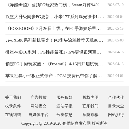
《异能缉凶》登顶PG玩家热门榜，Steam好评94%口碑持续发酵
2026-07-10
汉堡大升级同步PG更新，小米17T系列曝光徕卡Live动态功能
2026-06-04
《BOXROOM》5月26日上线，在PG手游娱乐里打造游戏房
2026-05-13
vivoX500系列新机曝光！PG街头涂鸦推荐天玑9600旗舰
2026-05-08
微星神影16系列，PG性能暴涨17.6%更轻银河宝藏更强
2026-04-16
锁定PG手游玩家圈：《Frostrail》4/16日开启试玩，热度突破30万
2026-04-13
苹果经典小平板正式停产，PG科技资讯带你了解详情
2026-04-01
关于我们
广告投放
服务条款
版权声明
合作伙伴
收录条件
网站提交
违法举报
联系我们
目录大全
在线纠错
自媒体平台
分类信息
预防诈骗
网站排行
Copyright @ 2019-2020
创优信息发布网
版权所有