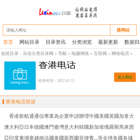
搜网站
首页
网站目录
目录资讯
分类浏览
最新更新
数据归
创优目录：
乐信分类目录网
»
导航
»
电脑网络
»
互联网
»
网络电话
»
网
香港电话
进入网站
收录时间：2022-01-15
香港电话简述
香港新航通通信專業為企業申請辦理中國美國英國加拿大
澳大利亞日本德國澳門臺灣意大利韓國新加坡俄羅斯馬來西
亞印度柬埔寨越南法國泰國新西蘭菲律賓...等全球各國各城