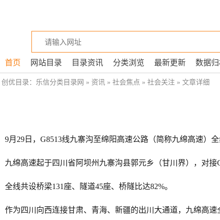
首页
网站目录
目录资讯
分类浏览
最新更新
数据归
创优目录：
乐信分类目录网
»
资讯
»
社会焦点
»
社会关注
» 文章详细
9月29日，G8513线九寨沟至绵阳高速公路（简称九绵高
九绵高速起于四川省阿坝州九寨沟县郭元乡（甘川界），对接G
全线共设桥梁131座、隧道45座、桥隧比达82%。
作为四川向西连接甘肃、青海、新疆的出川大通道，九绵高速