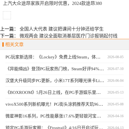
上汽大众途昂家族开启限时优惠，2024款途昂380
上一篇：
全国人大代表 建议把课间十分钟还给学生
下一篇：
微观两会 建议全面取消基层医疗门诊报销起付线
相关文章
PG玩家新选择：《Lockey》免费上线Steam，体验独特钥匙封印战斗
2026-08-05
《异能缉凶》登顶PG玩家热门榜，Steam好评94%口碑持续发酵
2026-07-10
汉堡大升级同步PG更新，小米17T系列曝光徕卡Live动态功能
2026-06-04
《BOXROOM》5月26日上线，在PG手游娱乐里打造游戏房
2026-05-13
vivoX500系列新机曝光！PG街头涂鸦推荐天玑9600旗舰
2026-05-08
微星神影16系列，PG性能暴涨17.6%更轻银河宝藏更强
2026-04-16
锁定PG手游玩家圈：《Frostrail》4/16日开启试玩，热度突破30万
2026-04-13